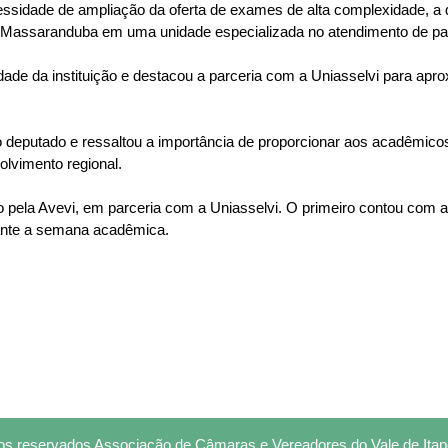
essidade de ampliação da oferta de exames de alta complexidade, a 
de Massaranduba em uma unidade especializada no atendimento de pa
dade da instituição e destacou a parceria com a Uniasselvi para apr
 do deputado e ressaltou a importância de proporcionar aos acadêmic
lvimento regional.
pela Avevi, em parceria com a Uniasselvi. O primeiro contou com a 
rante a semana acadêmica.
itos reservados Associação de Câmaras e Vereadores do Vale de Ita